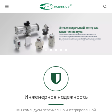
Интеллектуальный контроль
давления воздуха
Контролируйте изменения давления посредством передачи
электрических сигналов в режиме реального времени, а также
дистанционно и бесступенчато контролируйте давление с помощью
ITV для достижения интеллектуального управления оборудованием.
Инженерная надежность
Мы командуем вертикально интегрированной