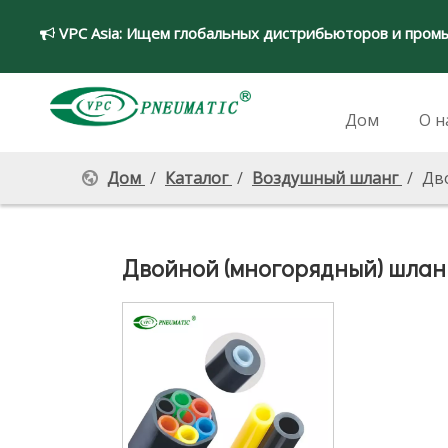
VPC Asia:
Ищем глобальных дистрибьюторов и пром

Дом
О н
Дом
/
Каталог
/
Воздушный шланг
/
Дв
Двойной (многорядный) шланг