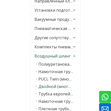
Направленный клапан
Установки подготовки воздуха (FRL)
Вакуумные продукты
Пневматическая подгонка
Другие сопутствующие товары
Комплекты пневматической подвески
Воздушный шланг
Полиуретановая трубка (полиэстер, полиуретан)
Намоточная трубка PUC (полиэфирный полиуретан)
PUCL Twin (многорядный) спиральный шланг
Двойной (многорядный) шланг PUS, пучок шлангов
Трубка европейского стандарта (полиуретан на основе эфира, пищевой)
Намоточная трубка EUC
Плетеная трубка PBH/трубка из пряжи