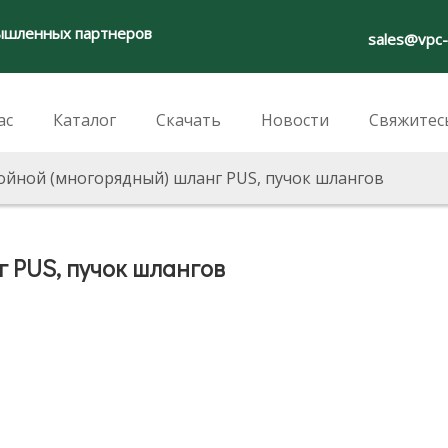
ышленных партнеров
sales@vpc
ас
Каталог
Скачать
Новости
Свяжитес
ойной (многорядный) шланг PUS, пучок шлангов
 PUS, пучок шлангов