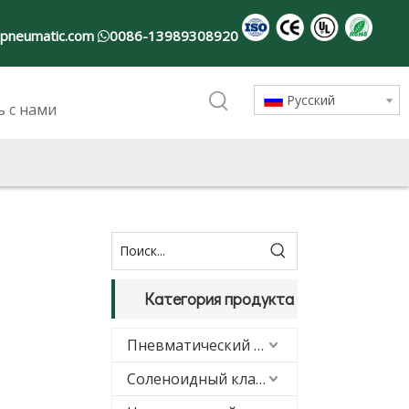
-pneumatic.com
0086-13989308920

Pусский
ь с нами
Категория продукта
Пневматический цилиндр
Соленоидный клапан