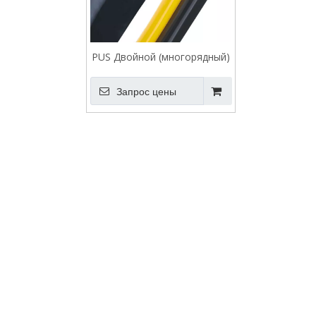
PUS Двойной (многорядный)
шланг, шланг в виде пучка
Запрос цены