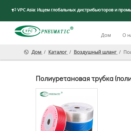
VPC Asia:
Ищем глобальных дистрибьюторов и пром

Дом
О н
Дом
/
Каталог
/
Воздушный шланг
/
Пол
Полиуретановая трубка (поли