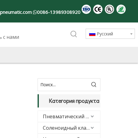
-pneumatic.com
0086-13989308920

Pусский
ь с нами
Категория продукта
Пневматический цилиндр
Соленоидный клапан