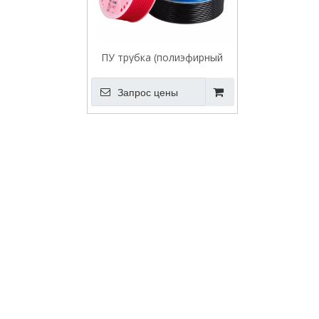
ПУ трубка (полиэфирный
полиуретан)
Запрос цены