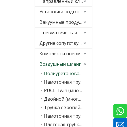
Направленный клапан
Установки подготовки воздуха (FRL)
Вакуумные продукты
Пневматическая подгонка
Другие сопутствующие товары
Комплекты пневматической подвески
Воздушный шланг
Полиуретановая трубка (полиэстер, полиуретан)
Намоточная трубка PUC (полиэфирный полиуретан)
PUCL Twin (многорядный) спиральный шланг
Двойной (многорядный) шланг PUS, пучок шлангов
Трубка европейского стандарта (полиуретан на основе эфира, пищевой)
Намоточная трубка EUC
Плетеная трубка PBH/трубка из пряжи