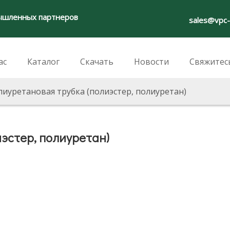
ышленных партнеров
sales@vpc
ас
Каталог
Скачать
Новости
Свяжитес
иуретановая трубка (полиэстер, полиуретан)
эстер, полиуретан)