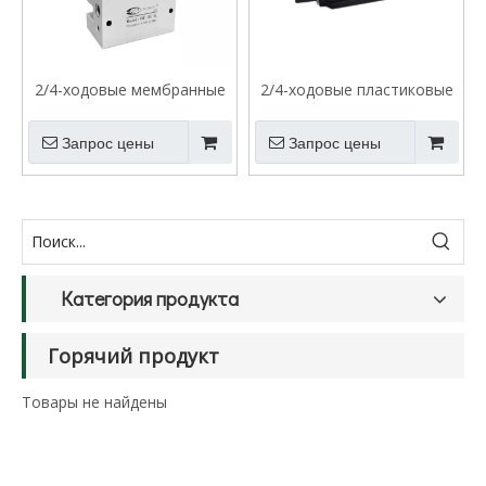
2/4-ходовые мембранные
2/4-ходовые пластиковые
клапаны концентратора
клапаны концентратора
кислорода серии VMP
кислорода серии VSZ
Запрос цены
Запрос цены
Категория продукта
Горячий продукт
Товары не найдены