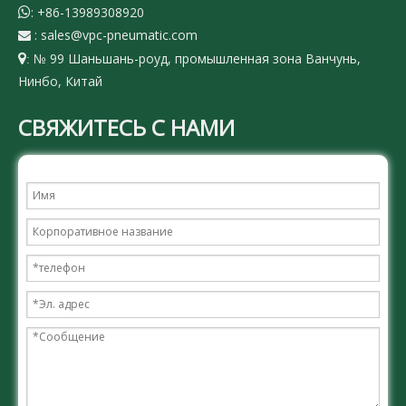
:
+86-13989308920

:
sales@vpc-pneumatic.com

№ 99 Шаньшань-роуд, промышленная зона Ванчунь,

:
Нинбо, Китай
СВЯЖИТЕСЬ С НАМИ