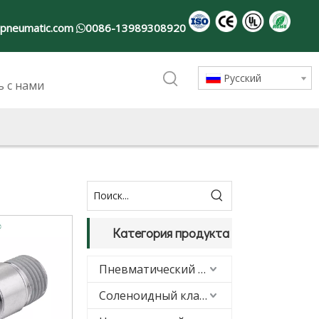
-pneumatic.com
0086-13989308920

Pусский
ь с нами
Категория продукта
Пневматический цилиндр
Соленоидный клапан