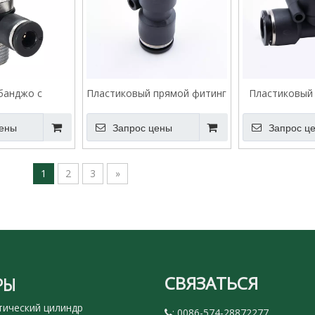
банджо с
Пластиковый прямой фитинг
Пластиковый
резьбой VPHF
VPU
цены
Запрос цены
Запрос ц
1
2
3
»
СВЯЗАТЬСЯ
РЫ
ический цилиндр
: 0086-574-28872277
