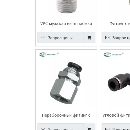
VPC мужская нить прямая
Фитинг с 
подгонка
резьб
Запрос цены
Запрос 
Переборочный фитинг с
Угловой фити
внутренней резьбой VPMF
резьб
Запрос цены
Запрос 