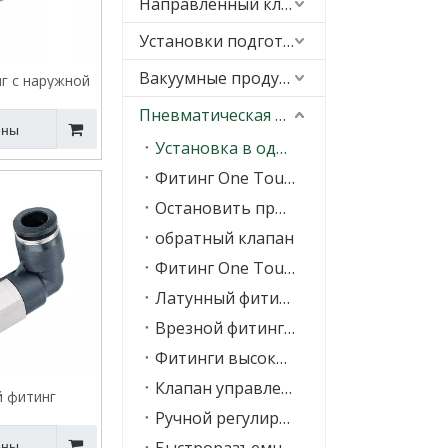
Направленный клапан
Установки подготовки воздуха (FRL)
Вакуумные продукты
г с наружной
й VPOC
Пневматическая подгонка
ены
Установка в одно касание
Фитинг One Touch-in с уплотнительным кольцом
Остановить примерку
обратный клапан
Фитинг One Touch-in серии KQ
Латунный фитинг One Touch-in
Врезной фитинг из нержавеющей стали
Фитинги высокого давления
Клапан управления скоростью
й фитинг
Ручной регулирующий клапан
 длины VPLL
ены