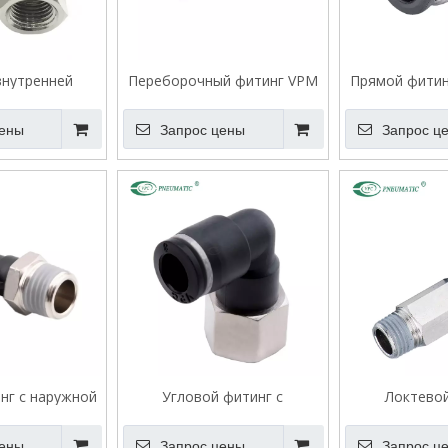
внутренней
Переборочный фитинг VPM
Прямой фитин
ой VPCF
резьбо
цены
Запрос цены
Запрос ц
нг с наружной
Угловой фитинг с
Локтево
ой VPL
внутренней резьбой VPLF
увеличенной
цены
Запрос цены
Запрос ц