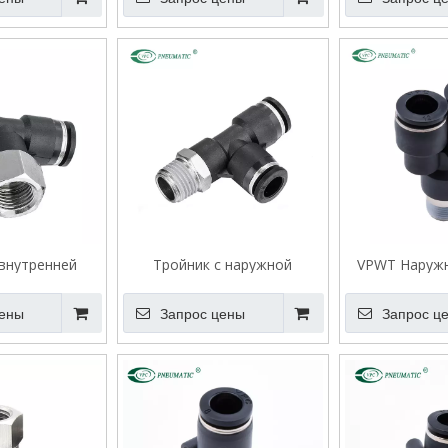
 внутренней
Тройник с наружной
VPWT Наружн
ой VPBF
резьбой VPD
Тип редукцио
цены
Запрос цены
Запрос ц