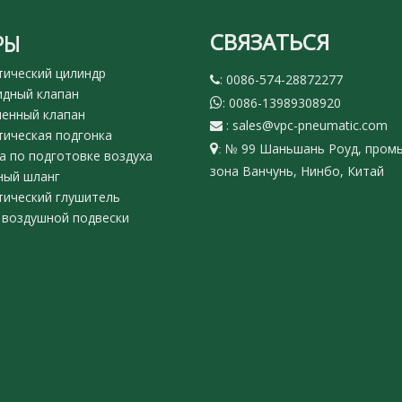
СВЯЗАТЬСЯ
РЫ
ический цилиндр
: 0086-574-28872277

дный клапан
: 0086-13989308920

енный клапан
:
sales@vpc-pneumatic.com

ическая подгонка
№ 99 Шаньшань Роуд, пром

:
 по подготовке воздуха
зона Ванчунь, Нинбо, Китай
ный шланг
ический глушитель
воздушной подвески