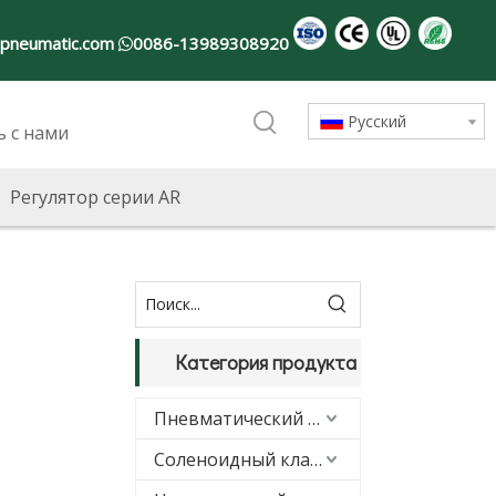
-pneumatic.com
0086-13989308920

Pусский
ь с нами
/
Регулятор серии AR
Категория продукта
Пневматический цилиндр
Соленоидный клапан