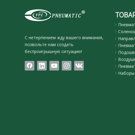
ТОВА
Пневмат
Соленои
С нетерпением жду вашего внимания,
Направл
позвольте нам создать
Пневмат
беспроигрышную ситуацию!
Подошва
Воздуш
Пневмат
Наборы 