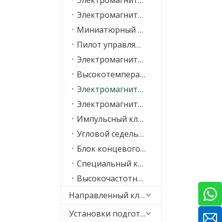
Электромагнитный клапан общего назначения
Электромагнитный клапан прямого действия
Миниатюрный электромагнитный клапан
Пилот управляющий соленоидный клапан
Электромагнитный клапан высокого давления
Высокотемпературный электромагнитный клапан
Электромагнитный клапан под водой
Электромагнитный клапан обратного осмоса
Импульсный клапан пылесборника
Угловой седельный клапан
Блок концевого выключателя
Специальный клапан
Высокочастотный электромагнитный клапан
Направленный клапан
Установки подготовки воздуха (FRL)