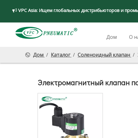
VPC Asia:
Ищем глобальных дистрибьюторов и пром

Дом
О н
Дом
/
Каталог
/
Соленоидный клапан
/
Электромагнитный клапан п