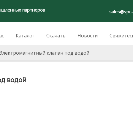
ышленных партнеров
sales@vpc
ас
Каталог
Скачать
Новости
Свяжитес
Электромагнитный клапан под водой
од водой