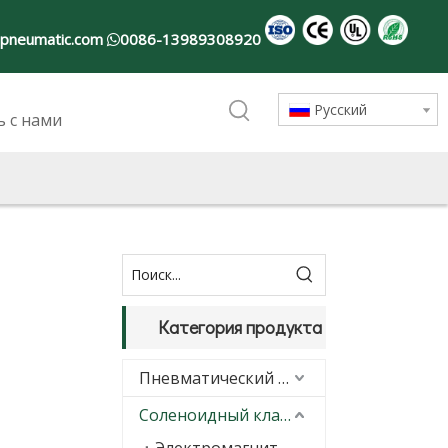
-pneumatic.com
0086-13989308920

Pусский
ь с нами
Категория продукта
Пневматический цилиндр
Соленоидный клапан